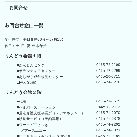
お問合せ
お問合せ窓口一覧
受付時間：平日８時30分～17時15分
休日：土･日･祝･年末年始
りんどう会館１階
0465-72-2109
■あんしんセンター
0465-72-2299
■ボランティアセンター
0465-20-3715
■あしがら成年後見センター
0465-74-3276
□FAX (代表)
りんどう会館
２階
0465-73-1575
■代表
0465-72-2112
■ヘルパーステーション
0465-71-2070
■居宅介護支援事業所
（ケアマネジャー）
0465-71-0378
■移送サービス（予約専用）
0465-74-9292
■ワークピアさつき
0465-74-8823
／アースエコー
0465-71-0189
■自立サポートセンター
スマイル