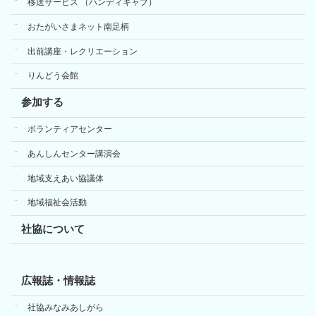
移送サービス （ハンディキャブ）
おたがいさまネット南足柄
出前講座・レクリエーション
りんどう会館
参加する
ボランティアセンター
あんしんセンター講演会
地域支えあい協議体
地域福祉会活動
社協について
広報誌・情報誌
社協みなみあしがら