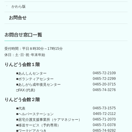
かわら版
お問合せ
お問合せ窓口一覧
受付時間：平日８時30分～17時15分
休日：土･日･祝･年末年始
りんどう会館１階
0465-72-2109
■あんしんセンター
0465-72-2299
■ボランティアセンター
0465-20-3715
■あしがら成年後見センター
0465-74-3276
□FAX (代表)
りんどう会館
２階
0465-73-1575
■代表
0465-72-2112
■ヘルパーステーション
0465-71-2070
■居宅介護支援事業所
（ケアマネジャー）
0465-71-0378
■移送サービス（予約専用）
0465-74-9292
■ワークピアさつき