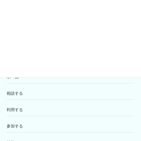
共同募金
寄付の受付
苦情解決窓口
ホーム
相談する
利用する
参加する