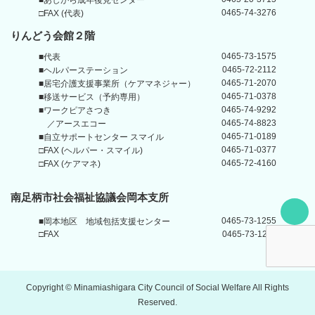
0465-74-3276
□FAX (代表)
りんどう会館
２階
0465-73-1575
■代表
0465-72-2112
■ヘルパーステーション
0465-71-2070
■居宅介護支援事業所
（ケアマネジャー）
0465-71-0378
■移送サービス（予約専用）
0465-74-9292
■ワークピアさつき
0465-74-8823
／アースエコー
0465-71-0189
■自立サポートセンター
スマイル
0465-71-0377
□FAX (ヘルパー・スマイル)
0465-72-4160
□FAX (ケアマネ)
南足柄市社会福祉協議会岡本支所
Back t
0465-73-1255
■岡本地区
地域包括支援センター
□FAX
0465-73-1211
Copyright © Minamiashigara City Council of Social Welfare All Rights
Reserved.