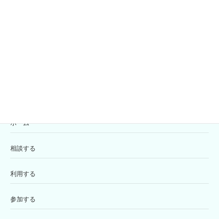
共同募金
寄付の受付
苦情解決窓口
ホーム
相談する
利用する
参加する