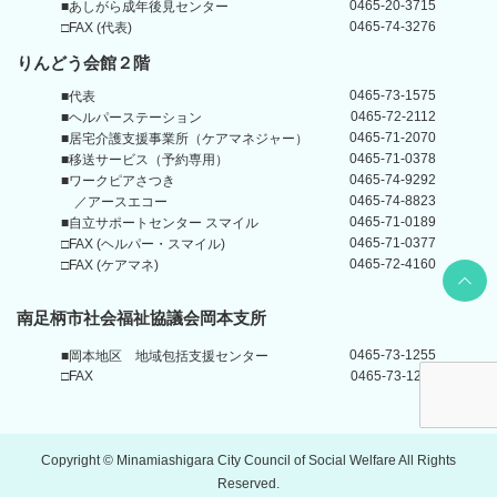
0465-20-3715
■あしがら成年後見センター
0465-74-3276
□FAX (代表)
りんどう会館
２階
0465-73-1575
■代表
0465-72-2112
■ヘルパーステーション
0465-71-2070
■居宅介護支援事業所
（ケアマネジャー）
0465-71-0378
■移送サービス（予約専用）
0465-74-9292
■ワークピアさつき
0465-74-8823
／アースエコー
0465-71-0189
■自立サポートセンター
スマイル
0465-71-0377
□FAX (ヘルパー・スマイル)
0465-72-4160
□FAX (ケアマネ)
Back t
南足柄市社会福祉協議会岡本支所
0465-73-1255
■岡本地区
地域包括支援センター
□FAX
0465-73-1211
Copyright © Minamiashigara City Council of Social Welfare All Rights
Reserved.