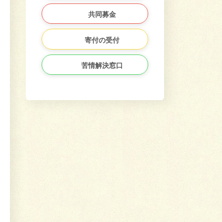
共同募金
寄付の受付
苦情解決窓口