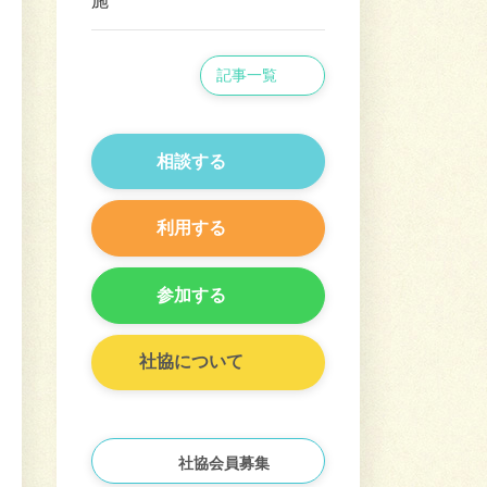
施
記事一覧
相談する
利用する
参加する
社協について
社協会員募集