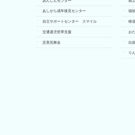
あんしんセンター
就
あしがら成年後見センター
福
自立サポートセンター スマイル
移
交通遺児世帯支援
お
災害見舞金
出
り