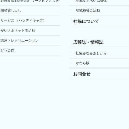
労継続支援B型事業所 ワークピアさつき
地域支えあい協議体
祉機材貸し出し
地域福祉会活動
送サービス （ハンディキャブ）
社協について
たがいさまネット南足柄
前講座・レクリエーション
広報誌・情報誌
んどう会館
社協みなみあしがら
かわら版
お問合せ