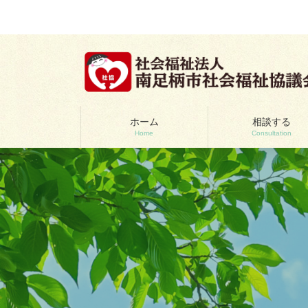
コ
ナ
ン
ビ
テ
ゲ
ン
ー
ツ
シ
へ
ョ
ス
ン
キ
に
ッ
移
ホーム
相談する
Home
Consultation
プ
動