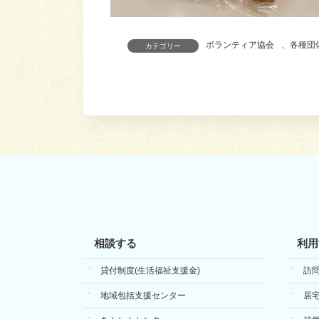
ボランティア協会
、
各種団
カテゴリー
相談する
利用
貸付制度(生活福祉支援金)
訪
地域包括支援センター
居