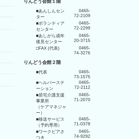
りんどう会館１階
0465-
■あんしんセン
72-2109
ター
0465-
■ボランティア
72-2299
センター
0465-
■あしがら成年
20-3715
後見センター
0465-
□FAX (代表)
74-3276
りんどう会館
２階
0465-
■代表
73-1575
0465-
■ヘルパーステ
72-2112
ーション
0465-
■居宅介護支援
71-2070
事業所
（ケアマネジャ
ー）
0465-
■移送サービス
71-0378
（予約専用）
0465-
■ワークピアさ
74-9292
つき