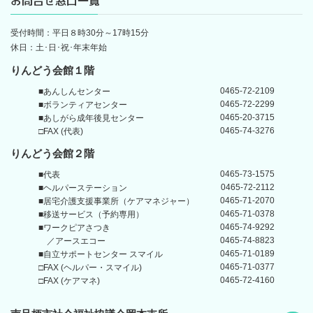
お問合せ窓口一覧
受付時間：平日８時30分～17時15分
休日：土･日･祝･年末年始
りんどう会館１階
0465-72-2109
■あんしんセンター
0465-72-2299
■ボランティアセンター
0465-20-3715
■あしがら成年後見センター
0465-74-3276
□FAX (代表)
りんどう会館
２階
0465-73-1575
■代表
0465-72-2112
■ヘルパーステーション
0465-71-2070
■居宅介護支援事業所
（ケアマネジャー）
0465-71-0378
■移送サービス（予約専用）
0465-74-9292
■ワークピアさつき
0465-74-8823
／アースエコー
0465-71-0189
■自立サポートセンター
スマイル
0465-71-0377
□FAX (ヘルパー・スマイル)
0465-72-4160
□FAX (ケアマネ)