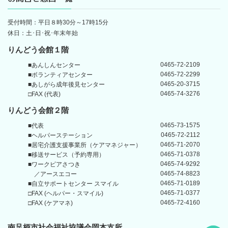
受付時間：平日８時30分～17時15分
休日：土･日･祝･年末年始
りんどう会館１階
0465-72-2109
■あんしんセンター
0465-72-2299
■ボランティアセンター
0465-20-3715
■あしがら成年後見センター
0465-74-3276
□FAX (代表)
りんどう会館
２階
0465-73-1575
■代表
0465-72-2112
■ヘルパーステーション
0465-71-2070
■居宅介護支援事業所
（ケアマネジャー）
0465-71-0378
■移送サービス（予約専用）
0465-74-9292
■ワークピアさつき
0465-74-8823
／アースエコー
0465-71-0189
■自立サポートセンター
スマイル
0465-71-0377
□FAX (ヘルパー・スマイル)
0465-72-4160
□FAX (ケアマネ)
南足柄市社会福祉協議会岡本支所