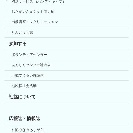
移送サービス （ハンディキャブ）
おたがいさまネット南足柄
出前講座・レクリエーション
りんどう会館
参加する
ボランティアセンター
あんしんセンター講演会
地域支えあい協議体
地域福祉会活動
社協について
広報誌・情報誌
社協みなみあしがら