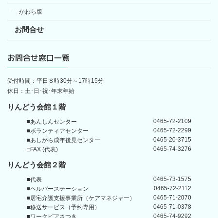
かわら版
お問合せ
お問合せ窓口一覧
受付時間：平日８時30分～17時15分
休日：土･日･祝･年末年始
りんどう会館１階
0465-72-2109
■あんしんセンター
0465-72-2299
■ボランティアセンター
0465-20-3715
■あしがら成年後見センター
0465-74-3276
□FAX (代表)
りんどう会館
２階
0465-73-1575
■代表
0465-72-2112
■ヘルパーステーション
0465-71-2070
■居宅介護支援事業所
（ケアマネジャー）
0465-71-0378
■移送サービス（予約専用）
0465-74-9292
■ワークピアさつき