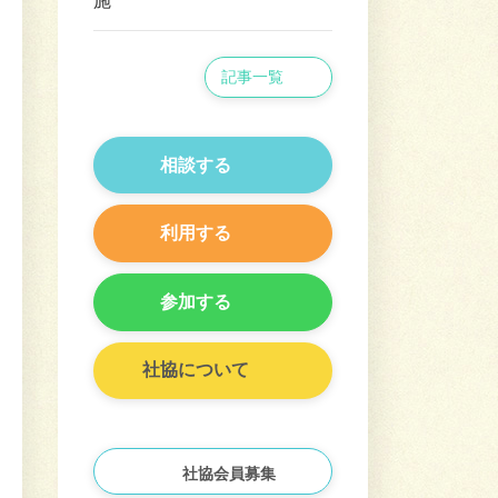
施
記事一覧
相談する
利用する
参加する
社協について
社協会員募集