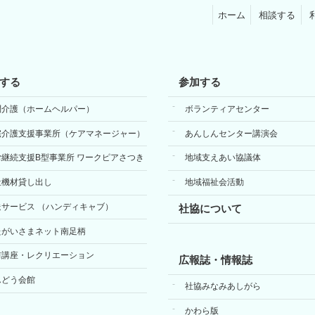
ホーム
相談する
する
参加する
問介護（ホームヘルパー）
ボランティアセンター
宅介護支援事業所（ケアマネージャー）
あんしんセンター講演会
労継続支援B型事業所 ワークピアさつき
地域支えあい協議体
祉機材貸し出し
地域福祉会活動
送サービス （ハンディキャブ）
社協について
たがいさまネット南足柄
前講座・レクリエーション
広報誌・情報誌
んどう会館
社協みなみあしがら
かわら版