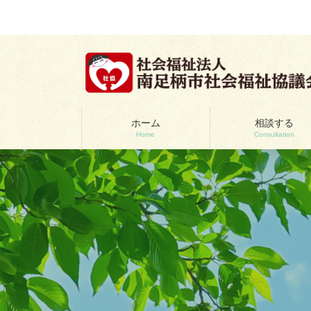
コ
ナ
ン
ビ
テ
ゲ
ン
ー
ツ
シ
へ
ョ
ス
ン
キ
に
ッ
移
ホーム
相談する
Home
Consultation
プ
動