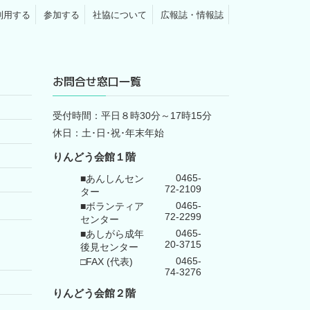
利用する
参加する
社協について
広報誌・情報誌
お問合せ窓口一覧
受付時間：平日８時30分～17時15分
休日：土･日･祝･年末年始
りんどう会館１階
0465-
■あんしんセン
72-2109
ター
0465-
■ボランティア
72-2299
センター
0465-
■あしがら成年
20-3715
後見センター
0465-
□FAX (代表)
74-3276
りんどう会館
２階