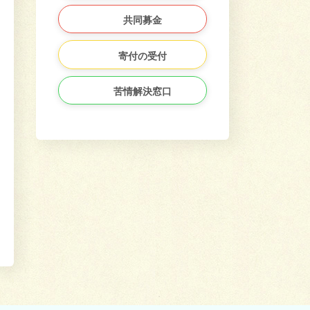
共同募金
寄付の受付
苦情解決窓口