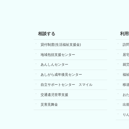
相談する
利用
貸付制度(生活福祉支援金)
訪
地域包括支援センター
居
あんしんセンター
就
あしがら成年後見センター
福
自立サポートセンター スマイル
移
交通遺児世帯支援
お
災害見舞金
出
り