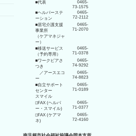
0465-
■代表
73-1575
0465-
■ヘルパーステ
72-2112
ーション
0465-
■居宅介護支援
71-2070
事業所
（ケアマネジャ
ー）
0465-
■移送サービス
71-0378
（予約専用）
0465-
■ワークピアさ
74-9292
つき
0465-
／アースエコ
74-8823
ー
0465-
■自立サポート
71-0189
センター
スマイル
0465-
□FAX (ヘルパ
71-0377
ー・スマイル)
0465-
□FAX (ケアマ
72-4160
ネ)
南足柄市社会福祉協議会岡本支所