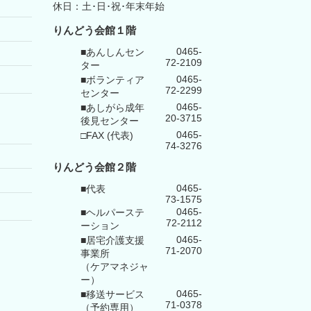
休日：土･日･祝･年末年始
りんどう会館１階
0465-
■あんしんセン
72-2109
ター
0465-
■ボランティア
72-2299
センター
0465-
■あしがら成年
20-3715
後見センター
0465-
□FAX (代表)
74-3276
りんどう会館
２階
0465-
■代表
73-1575
0465-
■ヘルパーステ
72-2112
ーション
0465-
■居宅介護支援
71-2070
事業所
（ケアマネジャ
ー）
0465-
■移送サービス
71-0378
（予約専用）