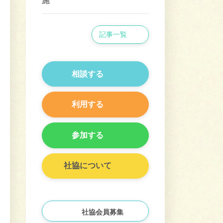
施
記事一覧
相談する
利用する
参加する
社協について
社協会員募集