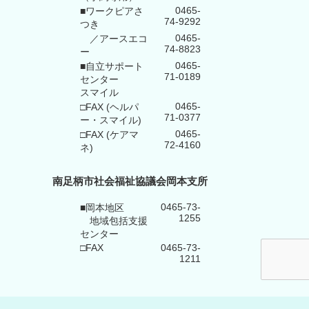
0465-
■ワークピアさ
74-9292
つき
0465-
／アースエコ
74-8823
ー
0465-
■自立サポート
71-0189
センター
スマイル
0465-
□FAX (ヘルパ
71-0377
ー・スマイル)
0465-
□FAX (ケアマ
72-4160
ネ)
南足柄市社会福祉協議会岡本支所
0465-73-
■岡本地区
1255
地域包括支援
センター
□FAX
0465-73-
1211