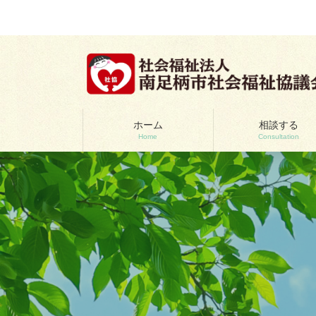
コ
ナ
ン
ビ
テ
ゲ
ン
ー
ツ
シ
へ
ョ
ス
ン
キ
に
ッ
移
ホーム
相談する
Home
Consultation
プ
動