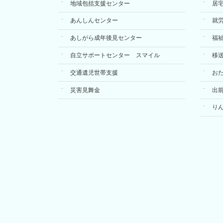
地域包括支援センター
居
あんしんセンター
就
あしがら成年後見センター
福
自立サポートセンター スマイル
移
交通遺児世帯支援
お
災害見舞金
出
り