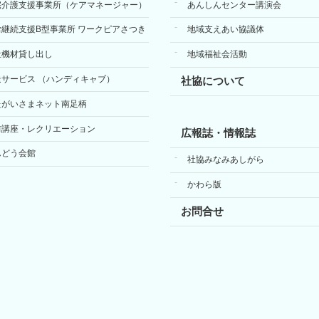
宅介護支援事業所（ケアマネージャー）
あんしんセンター講演会
労継続支援B型事業所 ワークピアさつき
地域支えあい協議体
祉機材貸し出し
地域福祉会活動
送サービス （ハンディキャブ）
社協について
たがいさまネット南足柄
前講座・レクリエーション
広報誌・情報誌
んどう会館
社協みなみあしがら
かわら版
お問合せ