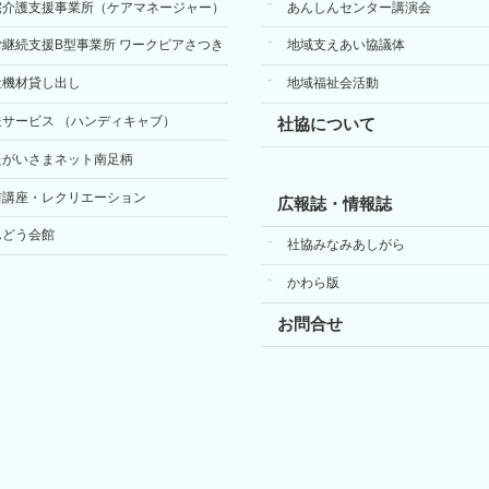
宅介護支援事業所（ケアマネージャー）
あんしんセンター講演会
労継続支援B型事業所 ワークピアさつき
地域支えあい協議体
祉機材貸し出し
地域福祉会活動
送サービス （ハンディキャブ）
社協について
たがいさまネット南足柄
前講座・レクリエーション
広報誌・情報誌
んどう会館
社協みなみあしがら
かわら版
お問合せ