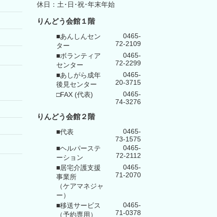
休日：土･日･祝･年末年始
りんどう会館１階
0465-
■あんしんセン
72-2109
ター
0465-
■ボランティア
72-2299
センター
0465-
■あしがら成年
20-3715
後見センター
0465-
□FAX (代表)
74-3276
りんどう会館
２階
0465-
■代表
73-1575
0465-
■ヘルパーステ
72-2112
ーション
0465-
■居宅介護支援
71-2070
事業所
（ケアマネジャ
ー）
0465-
■移送サービス
71-0378
（予約専用）