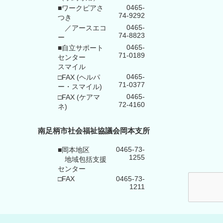
0465-
■ワークピアさ
74-9292
つき
0465-
／アースエコ
74-8823
ー
0465-
■自立サポート
71-0189
センター
スマイル
0465-
□FAX (ヘルパ
71-0377
ー・スマイル)
0465-
□FAX (ケアマ
72-4160
ネ)
南足柄市社会福祉協議会岡本支所
0465-73-
■岡本地区
1255
地域包括支援
センター
□FAX
0465-73-
1211