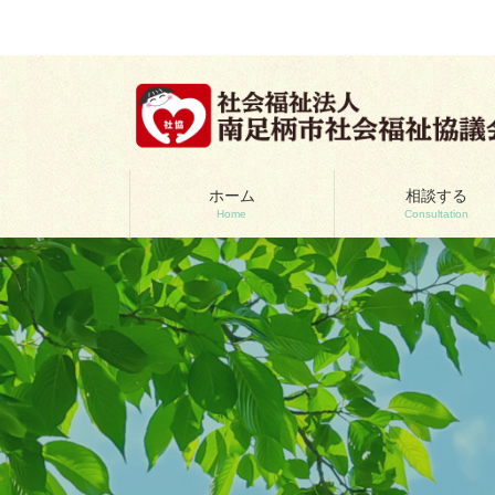
コ
ナ
ン
ビ
テ
ゲ
ン
ー
ツ
シ
へ
ョ
ス
ン
キ
に
ッ
移
ホーム
相談する
Home
Consultation
プ
動