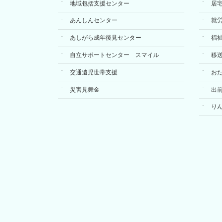
地域包括支援センター
居
あんしんセンター
就
あしがら成年後見センター
福
自立サポートセンター スマイル
移
交通遺児世帯支援
お
災害見舞金
出
り