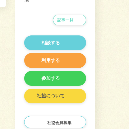
施
記事一覧
相談する
利用する
参加する
社協について
社協会員募集