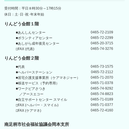
受付時間：平日８時30分～17時15分
休日：土･日･祝･年末年始
りんどう会館１階
0465-72-2109
■あんしんセンター
0465-72-2299
■ボランティアセンター
0465-20-3715
■あしがら成年後見センター
0465-74-3276
□FAX (代表)
りんどう会館
２階
0465-73-1575
■代表
0465-72-2112
■ヘルパーステーション
0465-71-2070
■居宅介護支援事業所
（ケアマネジャー）
0465-71-0378
■移送サービス（予約専用）
0465-74-9292
■ワークピアさつき
0465-74-8823
／アースエコー
0465-71-0189
■自立サポートセンター
スマイル
0465-71-0377
□FAX (ヘルパー・スマイル)
0465-72-4160
□FAX (ケアマネ)
南足柄市社会福祉協議会岡本支所