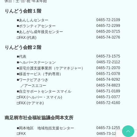
休日：土･日･祝･年末年始
りんどう会館１階
0465-72-2109
■あんしんセンター
0465-72-2299
■ボランティアセンター
0465-20-3715
■あしがら成年後見センター
0465-74-3276
□FAX (代表)
りんどう会館
２階
0465-73-1575
■代表
0465-72-2112
■ヘルパーステーション
0465-71-2070
■居宅介護支援事業所
（ケアマネジャー）
0465-71-0378
■移送サービス（予約専用）
0465-74-9292
■ワークピアさつき
0465-74-8823
／アースエコー
0465-71-0189
■自立サポートセンター
スマイル
0465-71-0377
□FAX (ヘルパー・スマイル)
0465-72-4160
□FAX (ケアマネ)
南足柄市社会福祉協議会岡本支所
Back t
0465-73-1255
■岡本地区
地域包括支援センター
□FAX
0465-73-1211