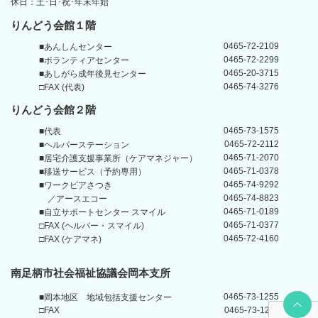
休日：土･日･祝･年末年始
りんどう会館１階
0465-72-2109
■あんしんセンター
0465-72-2299
■ボランティアセンター
0465-20-3715
■あしがら成年後見センター
0465-74-3276
□FAX (代表)
りんどう会館
２階
0465-73-1575
■代表
0465-72-2112
■ヘルパーステーション
0465-71-2070
■居宅介護支援事業所
（ケアマネジャー）
0465-71-0378
■移送サービス（予約専用）
0465-74-9292
■ワークピアさつき
0465-74-8823
／アースエコー
0465-71-0189
■自立サポートセンター
スマイル
0465-71-0377
□FAX (ヘルパー・スマイル)
0465-72-4160
□FAX (ケアマネ)
南足柄市社会福祉協議会岡本支所
Back t
0465-73-1255
■岡本地区
地域包括支援センター
□FAX
0465-73-1211