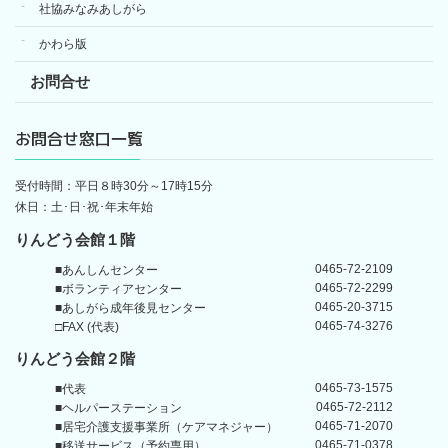
社協みなみあしがら
かわら版
お問合せ
お問合せ窓口一覧
受付時間：平日８時30分～17時15分
休日：土･日･祝･年末年始
りんどう会館１階
0465-72-2109
■あんしんセンター
0465-72-2299
■ボランティアセンター
0465-20-3715
■あしがら成年後見センター
0465-74-3276
□FAX (代表)
りんどう会館
２階
0465-73-1575
■代表
0465-72-2112
■ヘルパーステーション
0465-71-2070
■居宅介護支援事業所
（ケアマネジャー）
0465-71-0378
■移送サービス（予約専用）