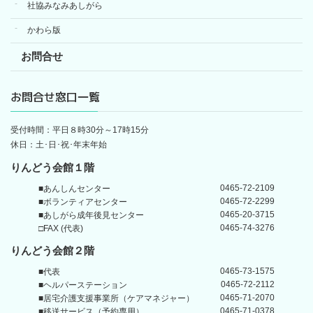
社協みなみあしがら
かわら版
お問合せ
お問合せ窓口一覧
受付時間：平日８時30分～17時15分
休日：土･日･祝･年末年始
りんどう会館１階
0465-72-2109
■あんしんセンター
0465-72-2299
■ボランティアセンター
0465-20-3715
■あしがら成年後見センター
0465-74-3276
□FAX (代表)
りんどう会館
２階
0465-73-1575
■代表
0465-72-2112
■ヘルパーステーション
0465-71-2070
■居宅介護支援事業所
（ケアマネジャー）
0465-71-0378
■移送サービス（予約専用）