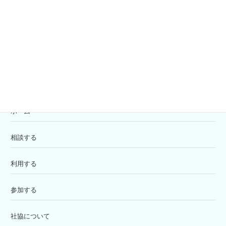
共同募金
寄付の受付
苦情解決窓口
ホーム
相談する
利用する
参加する
社協について