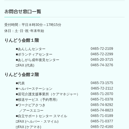
お問合せ窓口一覧
受付時間：平日８時30分～17時15分
休日：土･日･祝･年末年始
りんどう会館１階
0465-72-2109
■あんしんセンター
0465-72-2299
■ボランティアセンター
0465-20-3715
■あしがら成年後見センター
0465-74-3276
□FAX (代表)
りんどう会館
２階
0465-73-1575
■代表
0465-72-2112
■ヘルパーステーション
0465-71-2070
■居宅介護支援事業所
（ケアマネジャー）
0465-71-0378
■移送サービス（予約専用）
0465-74-9292
■ワークピアさつき
0465-74-8823
／アースエコー
0465-71-0189
■自立サポートセンター
スマイル
0465-71-0377
□FAX (ヘルパー・スマイル)
0465-72-4160
□FAX (ケアマネ)