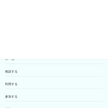
共同募金
寄付の受付
苦情解決窓口
ホーム
相談する
利用する
参加する