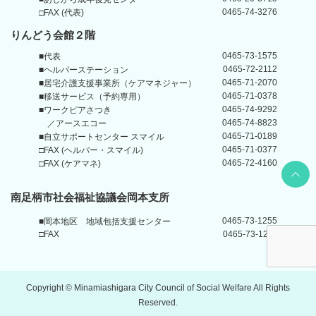
0465-74-3276
□FAX (代表)
りんどう会館
２階
0465-73-1575
■代表
0465-72-2112
■ヘルパーステーション
0465-71-2070
■居宅介護支援事業所
（ケアマネジャー）
0465-71-0378
■移送サービス（予約専用）
0465-74-9292
■ワークピアさつき
0465-74-8823
／アースエコー
0465-71-0189
■自立サポートセンター
スマイル
0465-71-0377
□FAX (ヘルパー・スマイル)
0465-72-4160
□FAX (ケアマネ)
Back t
南足柄市社会福祉協議会岡本支所
0465-73-1255
■岡本地区
地域包括支援センター
□FAX
0465-73-1211
Copyright © Minamiashigara City Council of Social Welfare All Rights
Reserved.