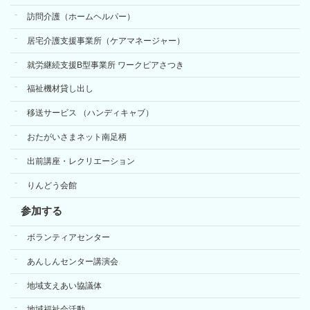
訪問介護（ホームヘルパー）
居宅介護支援事業所（ケアマネージャー）
就労継続支援B型事業所 ワークピアさつき
福祉機材貸し出し
移送サービス （ハンディキャブ）
おたがいさまネット南足柄
出前講座・レクリエーション
りんどう会館
参加する
ボランティアセンター
あんしんセンター講演会
地域支えあい協議体
地域福祉会活動