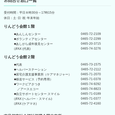
お問合せ窓口一覧
受付時間：平日８時30分～17時15分
休日：土･日･祝･年末年始
りんどう会館１階
0465-72-2109
■あんしんセンター
0465-72-2299
■ボランティアセンター
0465-20-3715
■あしがら成年後見センター
0465-74-3276
□FAX (代表)
りんどう会館
２階
0465-73-1575
■代表
0465-72-2112
■ヘルパーステーション
0465-71-2070
■居宅介護支援事業所
（ケアマネジャー）
0465-71-0378
■移送サービス（予約専用）
0465-74-9292
■ワークピアさつき
0465-74-8823
／アースエコー
0465-71-0189
■自立サポートセンター
スマイル
0465-71-0377
□FAX (ヘルパー・スマイル)
0465-72-4160
□FAX (ケアマネ)