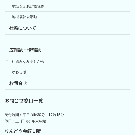
地域支えあい協議体
地域福祉会活動
社協について
広報誌・情報誌
社協みなみあしがら
かわら版
お問合せ
お問合せ窓口一覧
受付時間：平日８時30分～17時15分
休日：土･日･祝･年末年始
りんどう会館１階