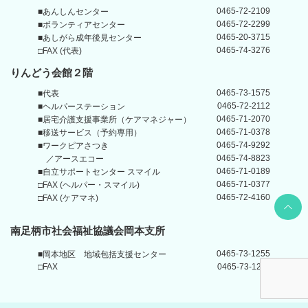
0465-72-2109
■あんしんセンター
0465-72-2299
■ボランティアセンター
0465-20-3715
■あしがら成年後見センター
0465-74-3276
□FAX (代表)
りんどう会館
２階
0465-73-1575
■代表
0465-72-2112
■ヘルパーステーション
0465-71-2070
■居宅介護支援事業所
（ケアマネジャー）
0465-71-0378
■移送サービス（予約専用）
0465-74-9292
■ワークピアさつき
0465-74-8823
／アースエコー
0465-71-0189
■自立サポートセンター
スマイル
0465-71-0377
□FAX (ヘルパー・スマイル)
0465-72-4160
Back t
□FAX (ケアマネ)
南足柄市社会福祉協議会岡本支所
0465-73-1255
■岡本地区
地域包括支援センター
□FAX
0465-73-1211