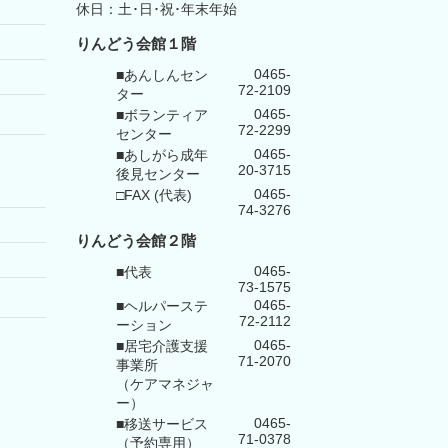
休日：土･日･祝･年末年始
りんどう会館１階
0465-
■あんしんセン
72-2109
ター
0465-
■ボランティア
72-2299
センター
0465-
■あしがら成年
20-3715
後見センター
0465-
□FAX (代表)
74-3276
りんどう会館
２階
0465-
■代表
73-1575
0465-
■ヘルパーステ
72-2112
ーション
0465-
■居宅介護支援
71-2070
事業所
（ケアマネジャ
ー）
0465-
■移送サービス
71-0378
（予約専用）