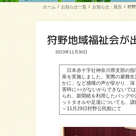
ホーム
お知らせ一覧
お知らせ・報告
狩野
狩野地域福祉会が
2023年11月30日
日本赤十字社神奈川県支部の指導
座を実施しました。実際の避難生
かに」など感嘆の声が挙がり、深
害時に○○がないからできないで
られ、新聞紙を利用したバッグや
ットタオルや足湯についても、講
～11月29日狩野公民館にて