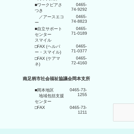
0465-
■ワークピアさ
74-9292
つき
0465-
／アースエコ
74-8823
ー
0465-
■自立サポート
71-0189
センター
スマイル
0465-
□FAX (ヘルパ
71-0377
ー・スマイル)
0465-
□FAX (ケアマ
72-4160
ネ)
南足柄市社会福祉協議会岡本支所
0465-73-
■岡本地区
1255
地域包括支援
センター
□FAX
0465-73-
1211