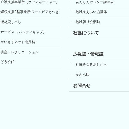
宅介護支援事業所（ケアマネージャー）
あんしんセンター講演会
労継続支援B型事業所 ワークピアさつき
地域支えあい協議体
祉機材貸し出し
地域福祉会活動
送サービス （ハンディキャブ）
社協について
たがいさまネット南足柄
前講座・レクリエーション
広報誌・情報誌
んどう会館
社協みなみあしがら
かわら版
お問合せ