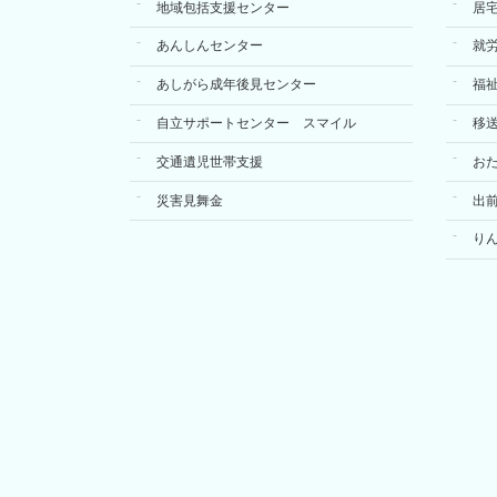
地域包括支援センター
居
あんしんセンター
就
あしがら成年後見センター
福
自立サポートセンター スマイル
移
交通遺児世帯支援
お
災害見舞金
出
り