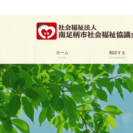
コ
ナ
ン
ビ
テ
ゲ
ン
ー
ツ
シ
へ
ョ
ス
ン
キ
に
ッ
移
ホーム
相談する
Home
Consultation
プ
動