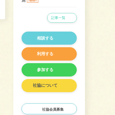
施
New!!
記事一覧
相談する
利用する
参加する
社協について
社協会員募集