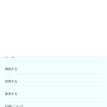
共同募金
寄付の受付
苦情解決窓口
ホーム
相談する
利用する
参加する
社協について