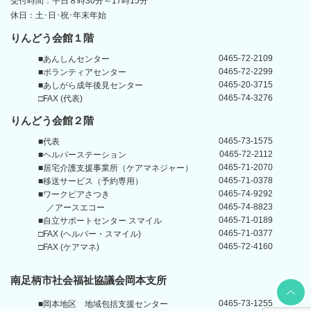
受付時間：平日８時30分～17時15分
休日：土･日･祝･年末年始
りんどう会館１階
0465-72-2109
■あんしんセンター
0465-72-2299
■ボランティアセンター
0465-20-3715
■あしがら成年後見センター
0465-74-3276
□FAX (代表)
りんどう会館
２階
0465-73-1575
■代表
0465-72-2112
■ヘルパーステーション
0465-71-2070
■居宅介護支援事業所
（ケアマネジャー）
0465-71-0378
■移送サービス（予約専用）
0465-74-9292
■ワークピアさつき
0465-74-8823
／アースエコー
0465-71-0189
■自立サポートセンター
スマイル
0465-71-0377
□FAX (ヘルパー・スマイル)
0465-72-4160
□FAX (ケアマネ)
南足柄市社会福祉協議会岡本支所
Back t
0465-73-1255
■岡本地区
地域包括支援センター