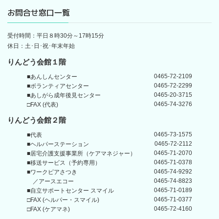
お問合せ窓口一覧
受付時間：平日８時30分～17時15分
休日：土･日･祝･年末年始
りんどう会館１階
0465-72-2109
■あんしんセンター
0465-72-2299
■ボランティアセンター
0465-20-3715
■あしがら成年後見センター
0465-74-3276
□FAX (代表)
りんどう会館
２階
0465-73-1575
■代表
0465-72-2112
■ヘルパーステーション
0465-71-2070
■居宅介護支援事業所
（ケアマネジャー）
0465-71-0378
■移送サービス（予約専用）
0465-74-9292
■ワークピアさつき
0465-74-8823
／アースエコー
0465-71-0189
■自立サポートセンター
スマイル
0465-71-0377
□FAX (ヘルパー・スマイル)
0465-72-4160
□FAX (ケアマネ)