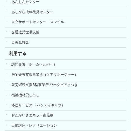
あんしんセンター
あしがら成年後見センター
自立サポートセンター スマイル
交通遺児世帯支援
災害見舞金
利用する
訪問介護（ホームヘルパー）
居宅介護支援事業所（ケアマネージャー）
就労継続支援B型事業所 ワークピアさつき
福祉機材貸し出し
移送サービス （ハンディキャブ）
おたがいさまネット南足柄
出前講座・レクリエーション