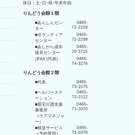
休日：土･日･祝･年末年始
りんどう会館１階
0465-
■あんしんセン
72-2109
ター
0465-
■ボランティア
72-2299
センター
0465-
■あしがら成年
20-3715
後見センター
0465-
□FAX (代表)
74-3276
りんどう会館
２階
0465-
■代表
73-1575
0465-
■ヘルパーステ
72-2112
ーション
0465-
■居宅介護支援
71-2070
事業所
（ケアマネジャ
ー）
0465-
■移送サービス
71-0378
（予約専用）