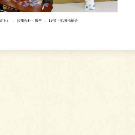
壗下）
、
お知らせ・報告
、
19壗下地域福祉会