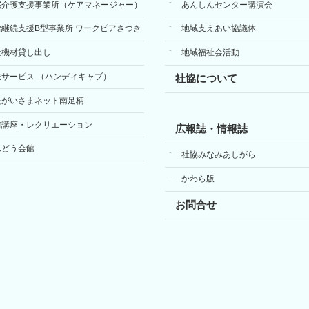
宅介護支援事業所（ケアマネージャー）
あんしんセンター講演会
労継続支援B型事業所 ワークピアさつき
地域支えあい協議体
祉機材貸し出し
地域福祉会活動
送サービス （ハンディキャブ）
社協について
たがいさまネット南足柄
前講座・レクリエーション
広報誌・情報誌
んどう会館
社協みなみあしがら
かわら版
お問合せ