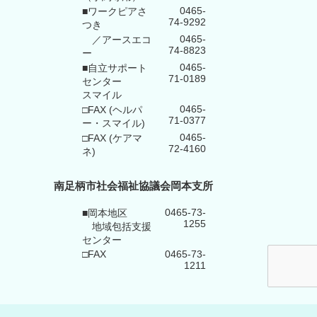
0465-
■ワークピアさ
74-9292
つき
0465-
／アースエコ
74-8823
ー
0465-
■自立サポート
71-0189
センター
スマイル
0465-
□FAX (ヘルパ
71-0377
ー・スマイル)
0465-
□FAX (ケアマ
72-4160
ネ)
南足柄市社会福祉協議会岡本支所
0465-73-
■岡本地区
1255
地域包括支援
センター
□FAX
0465-73-
1211