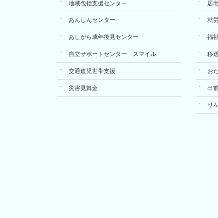
地域包括支援センター
居
あんしんセンター
就
あしがら成年後見センター
福
自立サポートセンター スマイル
移
交通遺児世帯支援
お
災害見舞金
出
り