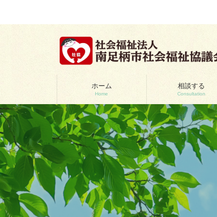
コ
ナ
ン
ビ
テ
ゲ
ン
ー
ツ
シ
へ
ョ
ス
ン
キ
に
ッ
移
ホーム
相談する
Home
Consultation
プ
動