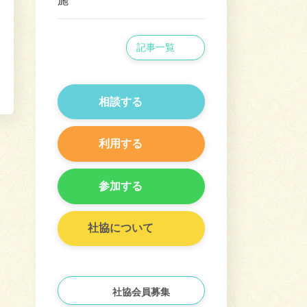
施
記事一覧
相談する
利用する
参加する
社協について
社協会員募集