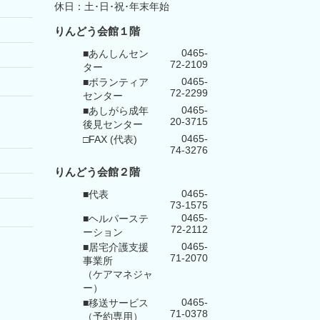
休日：土･日･祝･年末年始
りんどう会館１階
0465-
■あんしんセン
72-2109
ター
0465-
■ボランティア
72-2299
センター
0465-
■あしがら成年
20-3715
後見センター
0465-
□FAX (代表)
74-3276
りんどう会館
２階
0465-
■代表
73-1575
0465-
■ヘルパーステ
72-2112
ーション
0465-
■居宅介護支援
71-2070
事業所
（ケアマネジャ
ー）
0465-
■移送サービス
71-0378
（予約専用）