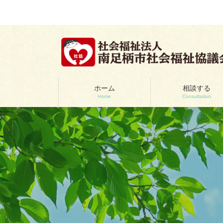
コ
ナ
ン
ビ
テ
ゲ
ン
ー
ツ
シ
へ
ョ
ス
ン
キ
に
ッ
移
ホーム
相談する
Home
Consultation
プ
動