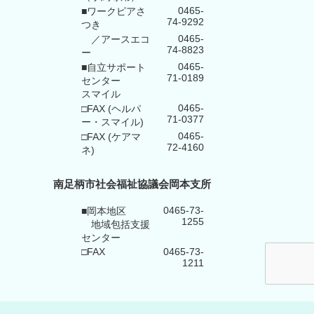
0465-
■ワークピアさ
74-9292
つき
0465-
／アースエコ
74-8823
ー
0465-
■自立サポート
71-0189
センター
スマイル
0465-
□FAX (ヘルパ
71-0377
ー・スマイル)
0465-
□FAX (ケアマ
72-4160
ネ)
南足柄市社会福祉協議会岡本支所
0465-73-
■岡本地区
1255
地域包括支援
センター
□FAX
0465-73-
1211