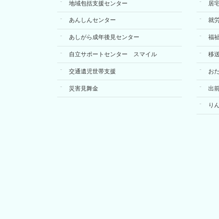
地域包括支援センター
居
あんしんセンター
就
あしがら成年後見センター
福
自立サポートセンター スマイル
移
交通遺児世帯支援
お
災害見舞金
出
り