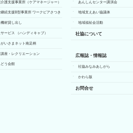
宅介護支援事業所（ケアマネージャー）
あんしんセンター講演会
労継続支援B型事業所 ワークピアさつき
地域支えあい協議体
祉機材貸し出し
地域福祉会活動
送サービス （ハンディキャブ）
社協について
たがいさまネット南足柄
前講座・レクリエーション
広報誌・情報誌
んどう会館
社協みなみあしがら
かわら版
お問合せ