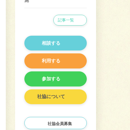
施
記事一覧
相談する
利用する
参加する
社協について
社協会員募集