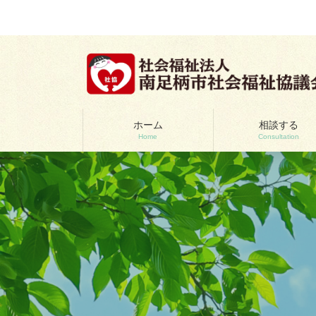
コ
ナ
ン
ビ
テ
ゲ
ン
ー
ツ
シ
へ
ョ
ス
ン
キ
に
ッ
移
ホーム
相談する
Home
Consultation
プ
動