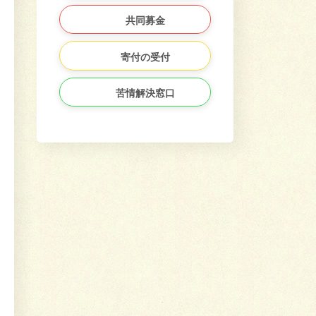
共同募金
寄付の受付
苦情解決窓口