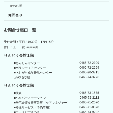
かわら版
お問合せ
お問合せ窓口一覧
受付時間：平日８時30分～17時15分
休日：土･日･祝･年末年始
りんどう会館１階
0465-72-2109
■あんしんセンター
0465-72-2299
■ボランティアセンター
0465-20-3715
■あしがら成年後見センター
0465-74-3276
□FAX (代表)
りんどう会館
２階
0465-73-1575
■代表
0465-72-2112
■ヘルパーステーション
0465-71-2070
■居宅介護支援事業所
（ケアマネジャー）
0465-71-0378
■移送サービス（予約専用）
0465-74-9292
■ワークピアさつき