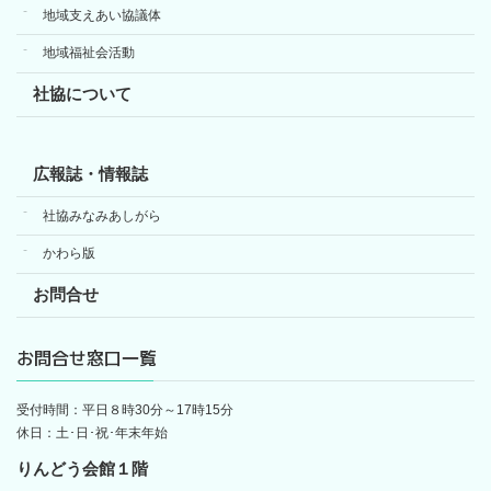
地域支えあい協議体
地域福祉会活動
社協について
広報誌・情報誌
社協みなみあしがら
かわら版
お問合せ
お問合せ窓口一覧
受付時間：平日８時30分～17時15分
休日：土･日･祝･年末年始
りんどう会館１階