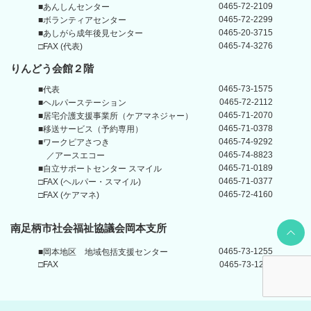
0465-72-2109
■あんしんセンター
0465-72-2299
■ボランティアセンター
0465-20-3715
■あしがら成年後見センター
0465-74-3276
□FAX (代表)
りんどう会館
２階
0465-73-1575
■代表
0465-72-2112
■ヘルパーステーション
0465-71-2070
■居宅介護支援事業所
（ケアマネジャー）
0465-71-0378
■移送サービス（予約専用）
0465-74-9292
■ワークピアさつき
0465-74-8823
／アースエコー
0465-71-0189
■自立サポートセンター
スマイル
0465-71-0377
□FAX (ヘルパー・スマイル)
0465-72-4160
□FAX (ケアマネ)
Back t
南足柄市社会福祉協議会岡本支所
0465-73-1255
■岡本地区
地域包括支援センター
□FAX
0465-73-1211