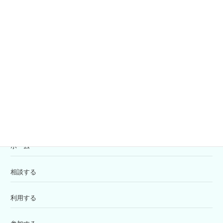
社協会員募集
共同募金
寄付の受付
苦情解決窓口
ホーム
相談する
利用する