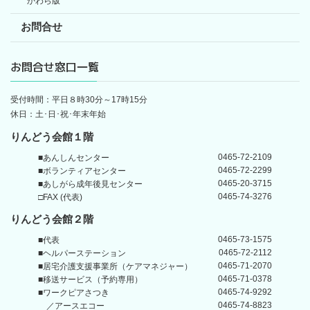
かわら版
お問合せ
お問合せ窓口一覧
受付時間：平日８時30分～17時15分
休日：土･日･祝･年末年始
りんどう会館１階
0465-72-2109
■あんしんセンター
0465-72-2299
■ボランティアセンター
0465-20-3715
■あしがら成年後見センター
0465-74-3276
□FAX (代表)
りんどう会館
２階
0465-73-1575
■代表
0465-72-2112
■ヘルパーステーション
0465-71-2070
■居宅介護支援事業所
（ケアマネジャー）
0465-71-0378
■移送サービス（予約専用）
0465-74-9292
■ワークピアさつき
0465-74-8823
／アースエコー