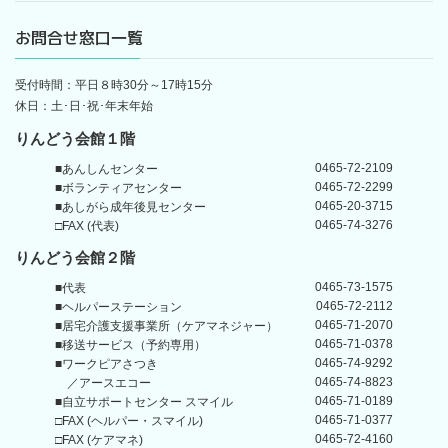
お問合せ窓口一覧
受付時間：平日８時30分～17時15分
休日：土･日･祝･年末年始
りんどう会館１階
0465-72-2109
■あんしんセンター
0465-72-2299
■ボランティアセンター
0465-20-3715
■あしがら成年後見センター
0465-74-3276
□FAX (代表)
りんどう会館
２階
0465-73-1575
■代表
0465-72-2112
■ヘルパーステーション
0465-71-2070
■居宅介護支援事業所
（ケアマネジャー）
0465-71-0378
■移送サービス（予約専用）
0465-74-9292
■ワークピアさつき
0465-74-8823
／アースエコー
0465-71-0189
■自立サポートセンター
スマイル
0465-71-0377
□FAX (ヘルパー・スマイル)
0465-72-4160
□FAX (ケアマネ)