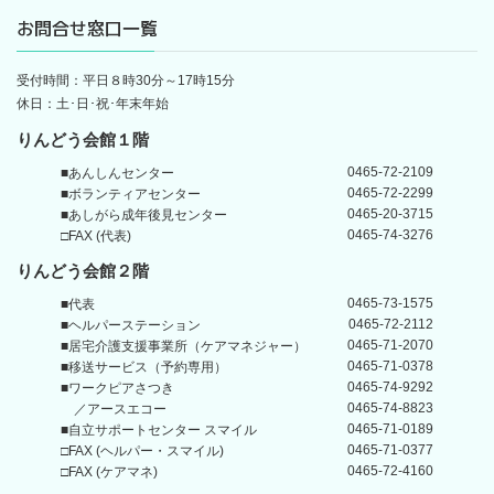
お問合せ窓口一覧
受付時間：平日８時30分～17時15分
休日：土･日･祝･年末年始
りんどう会館１階
0465-72-2109
■あんしんセンター
0465-72-2299
■ボランティアセンター
0465-20-3715
■あしがら成年後見センター
0465-74-3276
□FAX (代表)
りんどう会館
２階
0465-73-1575
■代表
0465-72-2112
■ヘルパーステーション
0465-71-2070
■居宅介護支援事業所
（ケアマネジャー）
0465-71-0378
■移送サービス（予約専用）
0465-74-9292
■ワークピアさつき
0465-74-8823
／アースエコー
0465-71-0189
■自立サポートセンター
スマイル
0465-71-0377
□FAX (ヘルパー・スマイル)
0465-72-4160
□FAX (ケアマネ)