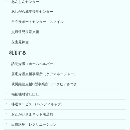
あんしんセンター
あしがら成年後見センター
自立サポートセンター スマイル
交通遺児世帯支援
災害見舞金
利用する
訪問介護（ホームヘルパー）
居宅介護支援事業所（ケアマネージャー）
就労継続支援B型事業所 ワークピアさつき
福祉機材貸し出し
移送サービス （ハンディキャブ）
おたがいさまネット南足柄
出前講座・レクリエーション