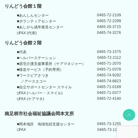
りんどう会館１階
0465-72-2109
■あんしんセンター
0465-72-2299
■ボランティアセンター
0465-20-3715
■あしがら成年後見センター
0465-74-3276
□FAX (代表)
りんどう会館
２階
0465-73-1575
■代表
0465-72-2112
■ヘルパーステーション
0465-71-2070
■居宅介護支援事業所
（ケアマネジャー）
0465-71-0378
■移送サービス（予約専用）
0465-74-9292
■ワークピアさつき
0465-74-8823
／アースエコー
0465-71-0189
■自立サポートセンター
スマイル
0465-71-0377
□FAX (ヘルパー・スマイル)
0465-72-4160
□FAX (ケアマネ)
Back t
南足柄市社会福祉協議会岡本支所
0465-73-1255
■岡本地区
地域包括支援センター
□FAX
0465-73-1211