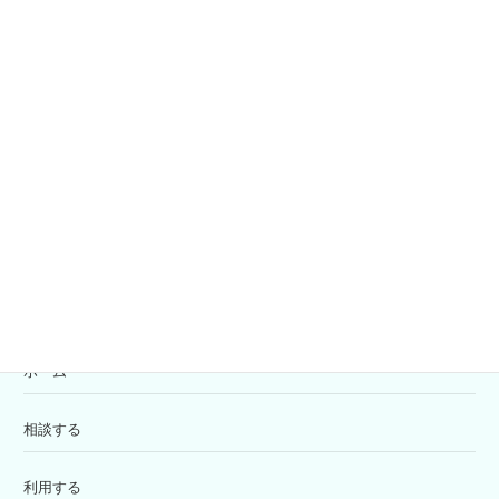
社協会員募集
共同募金
寄付の受付
苦情解決窓口
ホーム
相談する
利用する