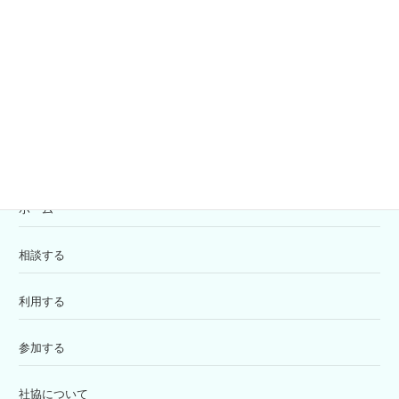
共同募金
寄付の受付
苦情解決窓口
ホーム
相談する
利用する
参加する
社協について