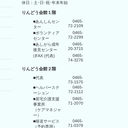
休日：土･日･祝･年末年始
りんどう会館１階
0465-
■あんしんセン
72-2109
ター
0465-
■ボランティア
72-2299
センター
0465-
■あしがら成年
20-3715
後見センター
0465-
□FAX (代表)
74-3276
りんどう会館
２階
0465-
■代表
73-1575
0465-
■ヘルパーステ
72-2112
ーション
0465-
■居宅介護支援
71-2070
事業所
（ケアマネジャ
ー）
0465-
■移送サービス
71-0378
（予約専用）