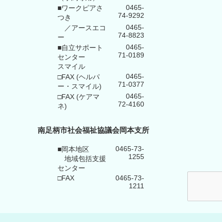
0465-
■ワークピアさ
74-9292
つき
0465-
／アースエコ
74-8823
ー
0465-
■自立サポート
71-0189
センター
スマイル
0465-
□FAX (ヘルパ
71-0377
ー・スマイル)
0465-
□FAX (ケアマ
72-4160
ネ)
南足柄市社会福祉協議会岡本支所
0465-73-
■岡本地区
1255
地域包括支援
センター
□FAX
0465-73-
1211