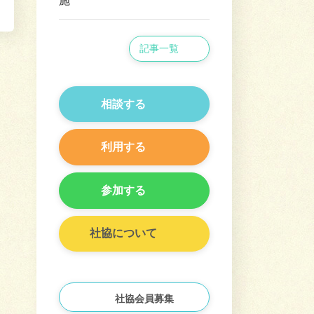
施
記事一覧
相談する
利用する
参加する
社協について
社協会員募集