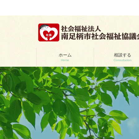
コ
ナ
ン
ビ
テ
ゲ
ン
ー
ツ
シ
へ
ョ
ス
ン
キ
に
ッ
移
ホーム
相談する
Home
Consultation
プ
動