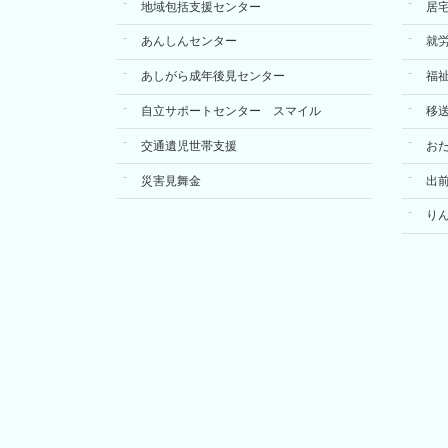
地域包括支援センター
居
あんしんセンター
就
あしがら成年後見センター
福
自立サポートセンター スマイル
移
交通遺児世帯支援
お
災害見舞金
出
り