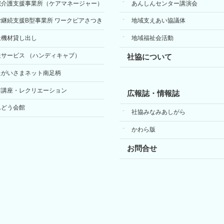
宅介護支援事業所（ケアマネージャー）
あんしんセンター講演会
労継続支援B型事業所 ワークピアさつき
地域支えあい協議体
祉機材貸し出し
地域福祉会活動
送サービス （ハンディキャブ）
社協について
たがいさまネット南足柄
前講座・レクリエーション
広報誌・情報誌
んどう会館
社協みなみあしがら
かわら版
お問合せ