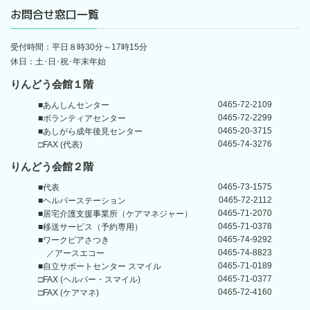
お問合せ窓口一覧
受付時間：平日８時30分～17時15分
休日：土･日･祝･年末年始
りんどう会館１階
0465-72-2109
■あんしんセンター
0465-72-2299
■ボランティアセンター
0465-20-3715
■あしがら成年後見センター
0465-74-3276
□FAX (代表)
りんどう会館
２階
0465-73-1575
■代表
0465-72-2112
■ヘルパーステーション
0465-71-2070
■居宅介護支援事業所
（ケアマネジャー）
0465-71-0378
■移送サービス（予約専用）
0465-74-9292
■ワークピアさつき
0465-74-8823
／アースエコー
0465-71-0189
■自立サポートセンター
スマイル
0465-71-0377
□FAX (ヘルパー・スマイル)
0465-72-4160
□FAX (ケアマネ)