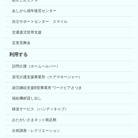
あんしんセンター
あしがら成年後見センター
自立サポートセンター スマイル
交通遺児世帯支援
災害見舞金
利用する
訪問介護（ホームヘルパー）
居宅介護支援事業所（ケアマネージャー）
就労継続支援B型事業所 ワークピアさつき
福祉機材貸し出し
移送サービス （ハンディキャブ）
おたがいさまネット南足柄
出前講座・レクリエーション