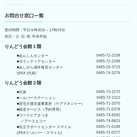
お問合せ窓口一覧
受付時間：平日８時30分～17時15分
休日：土･日･祝･年末年始
りんどう会館１階
0465-72-2109
■あんしんセンター
0465-72-2299
■ボランティアセンター
0465-20-3715
■あしがら成年後見センター
0465-74-3276
□FAX (代表)
りんどう会館
２階
0465-73-1575
■代表
0465-72-2112
■ヘルパーステーション
0465-71-2070
■居宅介護支援事業所
（ケアマネジャー）
0465-71-0378
■移送サービス（予約専用）
0465-74-9292
■ワークピアさつき
0465-74-8823
／アースエコー
0465-71-0189
■自立サポートセンター
スマイル
0465-71-0377
□FAX (ヘルパー・スマイル)