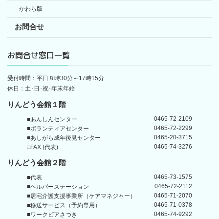
かわら版
お問合せ
お問合せ窓口一覧
受付時間：平日８時30分～17時15分
休日：土･日･祝･年末年始
りんどう会館１階
0465-72-2109
■あんしんセンター
0465-72-2299
■ボランティアセンター
0465-20-3715
■あしがら成年後見センター
0465-74-3276
□FAX (代表)
りんどう会館
２階
0465-73-1575
■代表
0465-72-2112
■ヘルパーステーション
0465-71-2070
■居宅介護支援事業所
（ケアマネジャー）
0465-71-0378
■移送サービス（予約専用）
0465-74-9292
■ワークピアさつき