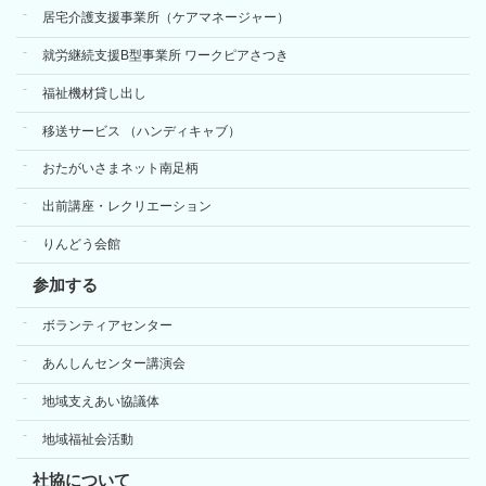
居宅介護支援事業所（ケアマネージャー）
就労継続支援B型事業所 ワークピアさつき
福祉機材貸し出し
移送サービス （ハンディキャブ）
おたがいさまネット南足柄
出前講座・レクリエーション
りんどう会館
参加する
ボランティアセンター
あんしんセンター講演会
地域支えあい協議体
地域福祉会活動
社協について