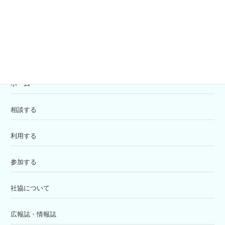
寄付の受付
苦情解決窓口
ホーム
相談する
利用する
参加する
社協について
広報誌・情報誌