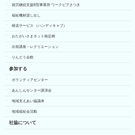
就労継続支援B型事業所 ワークピアさつき
福祉機材貸し出し
移送サービス （ハンディキャブ）
おたがいさまネット南足柄
出前講座・レクリエーション
りんどう会館
参加する
ボランティアセンター
あんしんセンター講演会
地域支えあい協議体
地域福祉会活動
社協について