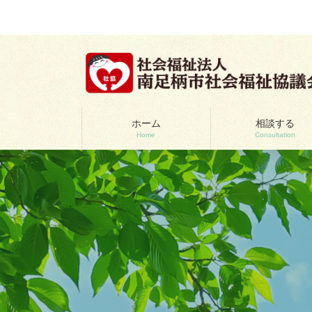
コ
ナ
ン
ビ
テ
ゲ
ン
ー
ツ
シ
へ
ョ
ス
ン
キ
に
ッ
移
ホーム
相談する
Home
Consultation
プ
動