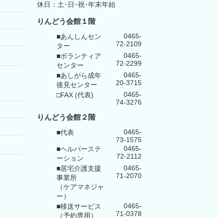
休日：土･日･祝･年末年始
りんどう会館１階
0465-
■あんしんセン
72-2109
ター
0465-
■ボランティア
72-2299
センター
0465-
■あしがら成年
20-3715
後見センター
0465-
□FAX (代表)
74-3276
りんどう会館
２階
0465-
■代表
73-1575
0465-
■ヘルパーステ
72-2112
ーション
0465-
■居宅介護支援
71-2070
事業所
（ケアマネジャ
ー）
0465-
■移送サービス
71-0378
（予約専用）