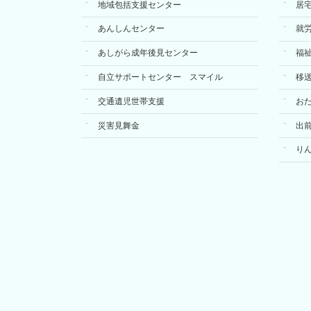
地域包括支援センター
居
あんしんセンター
就
あしがら成年後見センター
福
自立サポートセンター スマイル
移
交通遺児世帯支援
お
災害見舞金
出
り