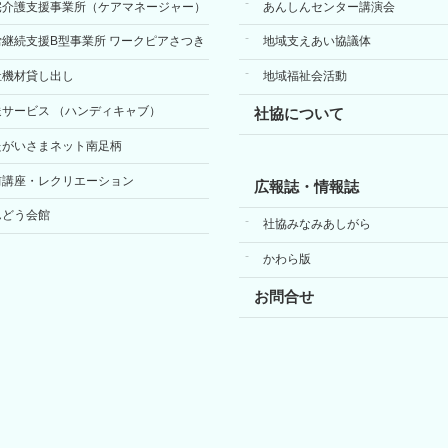
宅介護支援事業所（ケアマネージャー）
あんしんセンター講演会
労継続支援B型事業所 ワークピアさつき
地域支えあい協議体
祉機材貸し出し
地域福祉会活動
送サービス （ハンディキャブ）
社協について
たがいさまネット南足柄
前講座・レクリエーション
広報誌・情報誌
んどう会館
社協みなみあしがら
かわら版
お問合せ