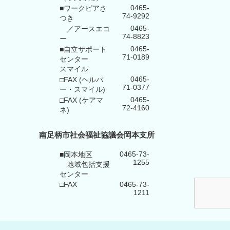
0465-
■ワークピアさ
74-9292
つき
0465-
／アースエコ
74-8823
ー
0465-
■自立サポート
71-0189
センター
スマイル
0465-
□FAX (ヘルパ
71-0377
ー・スマイル)
0465-
□FAX (ケアマ
72-4160
ネ)
南足柄市社会福祉協議会岡本支所
0465-73-
■岡本地区
1255
地域包括支援
センター
□FAX
0465-73-
1211