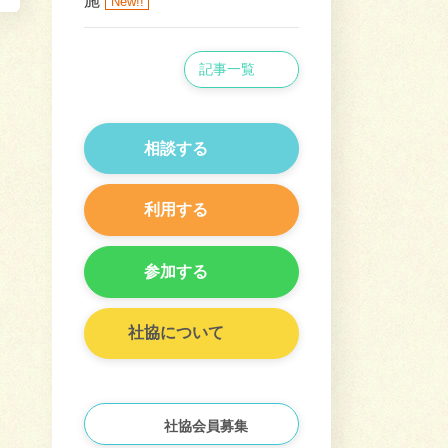
施
New!!
記事一覧
相談する
利用する
参加する
社協について
社協会員募集