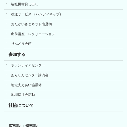
福祉機材貸し出し
移送サービス （ハンディキャブ）
おたがいさまネット南足柄
出前講座・レクリエーション
りんどう会館
参加する
ボランティアセンター
あんしんセンター講演会
地域支えあい協議体
地域福祉会活動
社協について
広報誌・情報誌