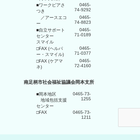
0465-
■ワークピアさ
74-9292
つき
0465-
／アースエコ
74-8823
ー
0465-
■自立サポート
71-0189
センター
スマイル
0465-
□FAX (ヘルパ
71-0377
ー・スマイル)
0465-
□FAX (ケアマ
72-4160
ネ)
南足柄市社会福祉協議会岡本支所
0465-73-
■岡本地区
1255
地域包括支援
センター
□FAX
0465-73-
1211