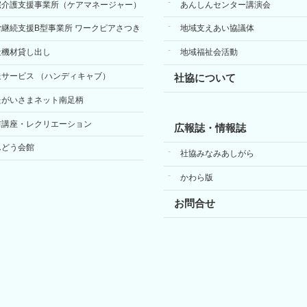
宅介護支援事業所（ケアマネージャー）
あんしんセンター講演会
労継続支援B型事業所 ワークピアさつき
地域支えあい協議体
祉機材貸し出し
地域福祉会活動
送サービス （ハンディキャブ）
社協について
たがいさまネット南足柄
前講座・レクリエーション
広報誌・情報誌
んどう会館
社協みなみあしがら
かわら版
お問合せ