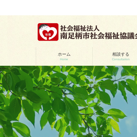
コ
ナ
ン
ビ
テ
ゲ
ン
ー
ツ
シ
へ
ョ
ス
ン
キ
に
ッ
移
ホーム
相談する
Home
Consultation
プ
動