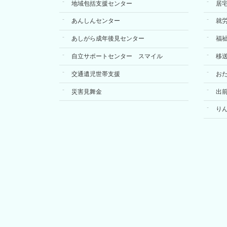
地域包括支援センター
居
あんしんセンター
就
あしがら成年後見センター
福
自立サポートセンター スマイル
移
交通遺児世帯支援
お
災害見舞金
出
り