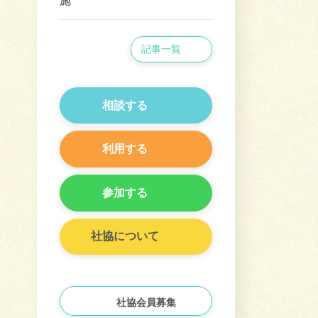
施
記事一覧
相談する
利用する
参加する
社協について
社協会員募集