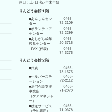
休日：土･日･祝･年末年始
りんどう会館１階
0465-
■あんしんセン
72-2109
ター
0465-
■ボランティア
72-2299
センター
0465-
■あしがら成年
20-3715
後見センター
0465-
□FAX (代表)
74-3276
りんどう会館
２階
0465-
■代表
73-1575
0465-
■ヘルパーステ
72-2112
ーション
0465-
■居宅介護支援
71-2070
事業所
（ケアマネジャ
ー）
0465-
■移送サービス
71-0378
（予約専用）