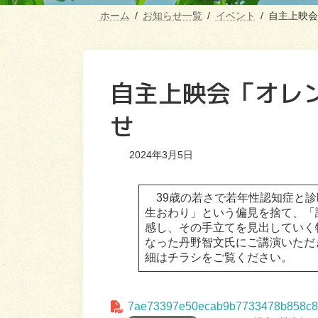
ホーム
お知らせ一覧
イベント
自主上映会
自主上映会「オレ
せ
2024年3月5日
39歳の若さで若年性認知症と診
生おわり」という偏見を捨て、「
感し、その手立てを見出していく
なった丹野智文氏にご講演いただ
細はチラシをご覧ください。
7ae73397e50ecab9b7733478b858c