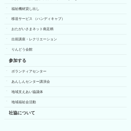
福祉機材貸し出し
移送サービス （ハンディキャブ）
おたがいさまネット南足柄
出前講座・レクリエーション
りんどう会館
参加する
ボランティアセンター
あんしんセンター講演会
地域支えあい協議体
地域福祉会活動
社協について