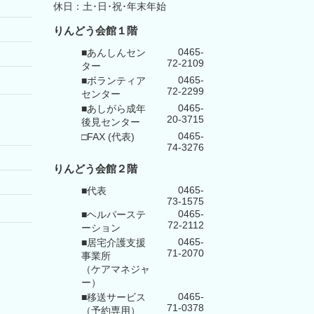
休日：土･日･祝･年末年始
りんどう会館１階
0465-
■あんしんセン
72-2109
ター
0465-
■ボランティア
72-2299
センター
0465-
■あしがら成年
20-3715
後見センター
0465-
□FAX (代表)
74-3276
りんどう会館
２階
0465-
■代表
73-1575
0465-
■ヘルパーステ
72-2112
ーション
0465-
■居宅介護支援
71-2070
事業所
（ケアマネジャ
ー）
0465-
■移送サービス
71-0378
（予約専用）