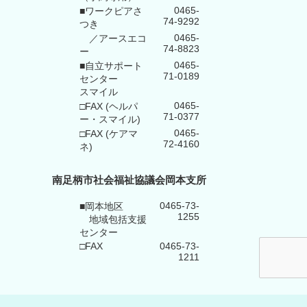
0465-
■ワークピアさ
74-9292
つき
0465-
／アースエコ
74-8823
ー
0465-
■自立サポート
71-0189
センター
スマイル
0465-
□FAX (ヘルパ
71-0377
ー・スマイル)
0465-
□FAX (ケアマ
72-4160
ネ)
南足柄市社会福祉協議会岡本支所
0465-73-
■岡本地区
1255
地域包括支援
センター
□FAX
0465-73-
1211