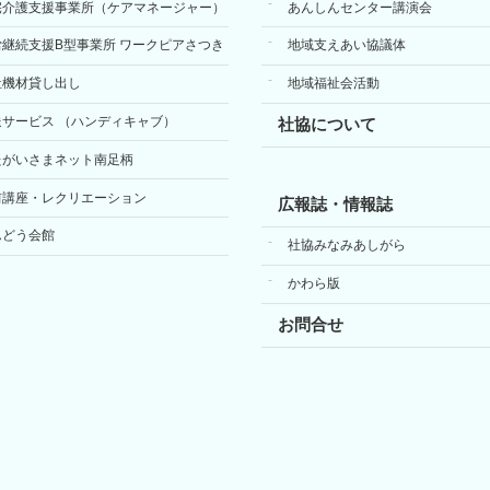
宅介護支援事業所（ケアマネージャー）
あんしんセンター講演会
労継続支援B型事業所 ワークピアさつき
地域支えあい協議体
祉機材貸し出し
地域福祉会活動
送サービス （ハンディキャブ）
社協について
たがいさまネット南足柄
前講座・レクリエーション
広報誌・情報誌
んどう会館
社協みなみあしがら
かわら版
お問合せ