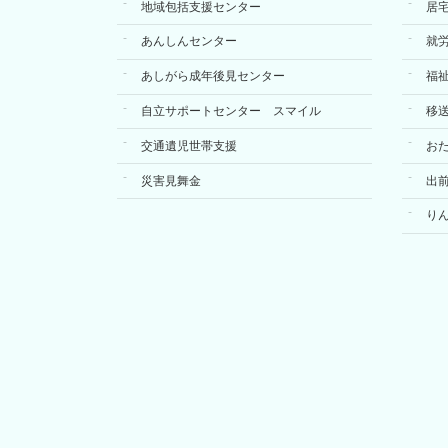
地域包括支援センター
居
あんしんセンター
就
あしがら成年後見センター
福
自立サポートセンター スマイル
移
交通遺児世帯支援
お
災害見舞金
出
り