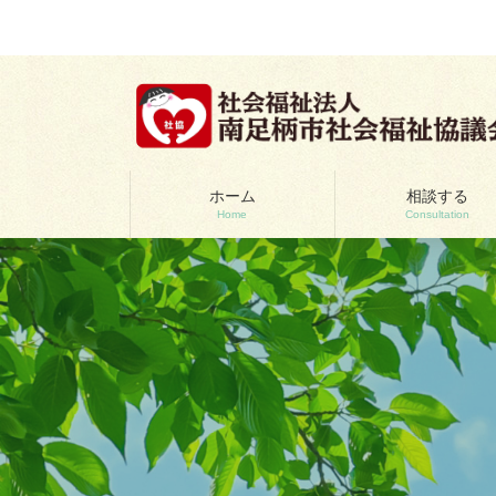
コ
ナ
ン
ビ
テ
ゲ
ン
ー
ツ
シ
へ
ョ
ス
ン
キ
に
ッ
移
ホーム
相談する
Home
Consultation
プ
動