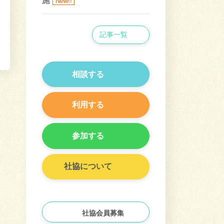
施
New!!
記事一覧
相談する
利用する
参加する
社協について
社協会員募集