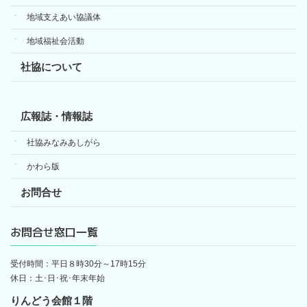
地域支えあい協議体
地域福祉会活動
社協について
広報誌・情報誌
社協みなみあしがら
かわら版
お問合せ
お問合せ窓口一覧
受付時間：平日８時30分～17時15分
休日：土･日･祝･年末年始
りんどう会館１階