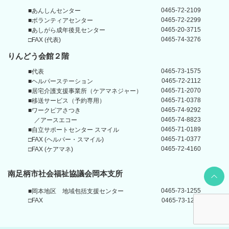
0465-72-2109
■あんしんセンター
0465-72-2299
■ボランティアセンター
0465-20-3715
■あしがら成年後見センター
0465-74-3276
□FAX (代表)
りんどう会館
２階
0465-73-1575
■代表
0465-72-2112
■ヘルパーステーション
0465-71-2070
■居宅介護支援事業所
（ケアマネジャー）
0465-71-0378
■移送サービス（予約専用）
0465-74-9292
■ワークピアさつき
0465-74-8823
／アースエコー
0465-71-0189
■自立サポートセンター
スマイル
0465-71-0377
□FAX (ヘルパー・スマイル)
0465-72-4160
□FAX (ケアマネ)
Back t
南足柄市社会福祉協議会岡本支所
0465-73-1255
■岡本地区
地域包括支援センター
□FAX
0465-73-1211