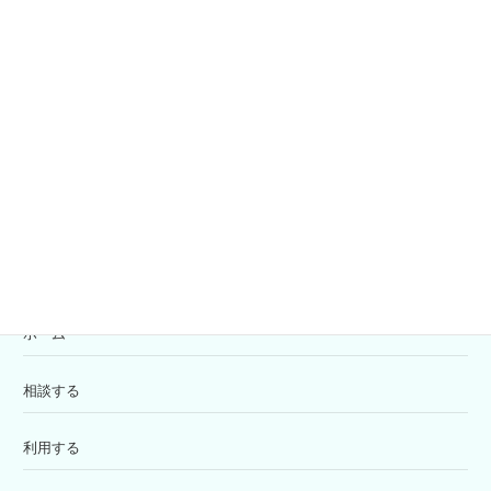
社協会員募集
共同募金
寄付の受付
苦情解決窓口
ホーム
相談する
利用する