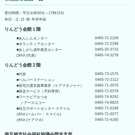
受付時間：平日８時30分～17時15分
休日：土･日･祝･年末年始
りんどう会館１階
0465-72-2109
■あんしんセンター
0465-72-2299
■ボランティアセンター
0465-20-3715
■あしがら成年後見センター
0465-74-3276
□FAX (代表)
りんどう会館
２階
0465-73-1575
■代表
0465-72-2112
■ヘルパーステーション
0465-71-2070
■居宅介護支援事業所
（ケアマネジャー）
0465-71-0378
■移送サービス（予約専用）
0465-74-9292
■ワークピアさつき
0465-74-8823
／アースエコー
0465-71-0189
■自立サポートセンター
スマイル
0465-71-0377
□FAX (ヘルパー・スマイル)
0465-72-4160
□FAX (ケアマネ)
南足柄市社会福祉協議会岡本支所