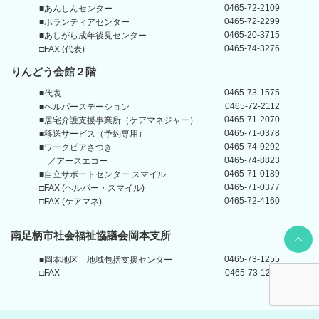
0465-72-2109
■あんしんセンター
0465-72-2299
■ボランティアセンター
0465-20-3715
■あしがら成年後見センター
0465-74-3276
□FAX (代表)
りんどう会館
２階
0465-73-1575
■代表
0465-72-2112
■ヘルパーステーション
0465-71-2070
■居宅介護支援事業所
（ケアマネジャー）
0465-71-0378
■移送サービス（予約専用）
0465-74-9292
■ワークピアさつき
0465-74-8823
／アースエコー
0465-71-0189
■自立サポートセンター
スマイル
0465-71-0377
□FAX (ヘルパー・スマイル)
0465-72-4160
□FAX (ケアマネ)
Back t
南足柄市社会福祉協議会岡本支所
0465-73-1255
■岡本地区
地域包括支援センター
□FAX
0465-73-1211