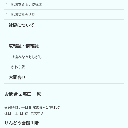
地域支えあい協議体
地域福祉会活動
社協について
広報誌・情報誌
社協みなみあしがら
かわら版
お問合せ
お問合せ窓口一覧
受付時間：平日８時30分～17時15分
休日：土･日･祝･年末年始
りんどう会館１階