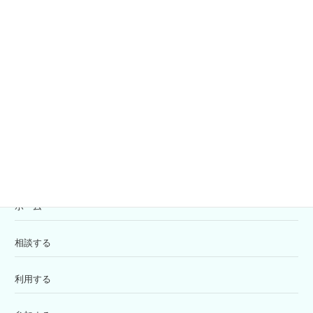
社協会員募集
共同募金
寄付の受付
苦情解決窓口
ホーム
相談する
利用する