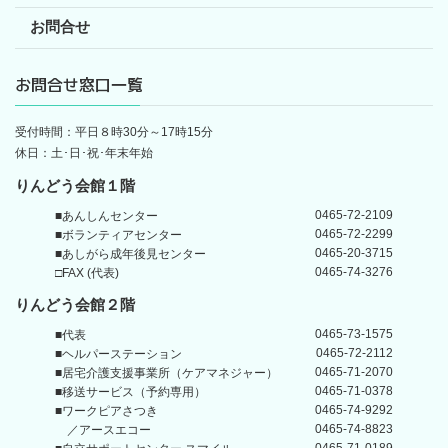
お問合せ
お問合せ窓口一覧
受付時間：平日８時30分～17時15分
休日：土･日･祝･年末年始
りんどう会館１階
0465-72-2109
■あんしんセンター
0465-72-2299
■ボランティアセンター
0465-20-3715
■あしがら成年後見センター
0465-74-3276
□FAX (代表)
りんどう会館
２階
0465-73-1575
■代表
0465-72-2112
■ヘルパーステーション
0465-71-2070
■居宅介護支援事業所
（ケアマネジャー）
0465-71-0378
■移送サービス（予約専用）
0465-74-9292
■ワークピアさつき
0465-74-8823
／アースエコー